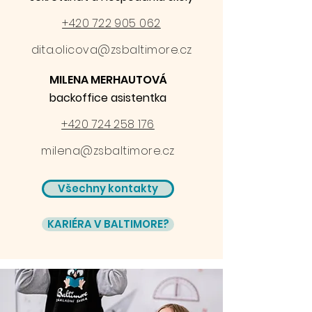
+420 722 905 062
dita.olicova@zsbaltimore.cz
MILENA MERHAUTOVÁ
backoffice asistentka
+420 724 258 176
milena@zsbaltimore.cz
Všechny kontakty
KARIÉRA V BALTIMORE?