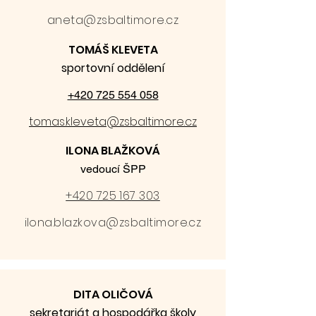
aneta@zsbaltimore.cz
TOMÁŠ KLEVETA
sportovní oddělení
+420 725 554 058
tomas.kleveta@zsbaltimore.cz
ILONA BLAŽKOVÁ
vedoucí ŠPP
+420 725 167 303
ilona.blazkova@zsbaltimore.cz
DITA OLIČOVÁ
sekretariát a hospodářka školy